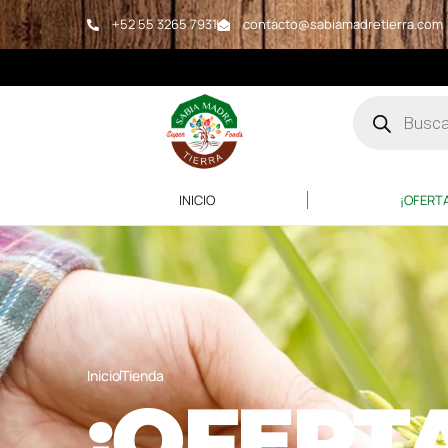
‪+52 55 3265 7931‬
contacto@sabiamadretierra.com
INICIO
¡OFERT
Inicio
Tienda
¡OFERT