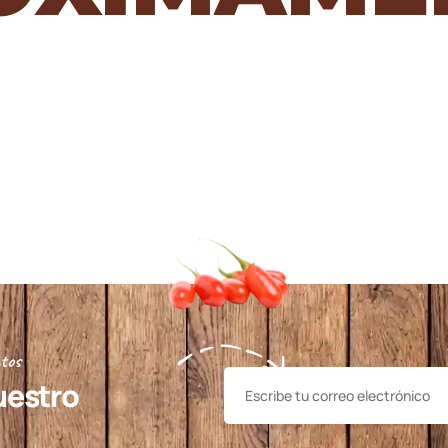
tos
uestro