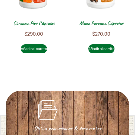
Cúrcuma Plus Cápsulas
Maca Peruana Cápsulas
$
290.00
$
270.00
Añadir al carrito
Añadir al carrito
Obtén promociones & descuentos