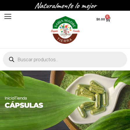
Naturalmente lo mejor
0
$
0.00
Inicio
Tienda
CÁPSULAS