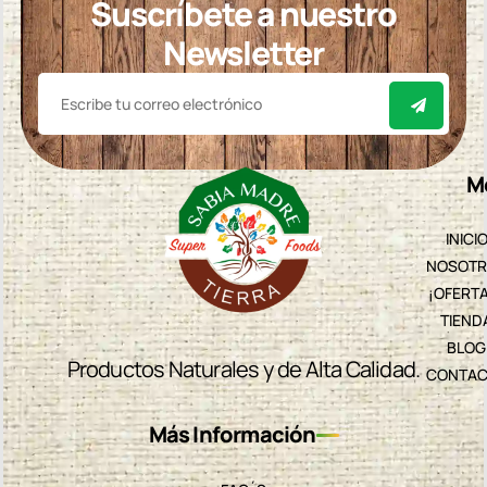
Suscríbete a nuestro
Newsletter
M
INICI
NOSOTR
¡OFERT
TIEND
BLOG
Productos Naturales y de Alta Calidad.
CONTAC
Más Información