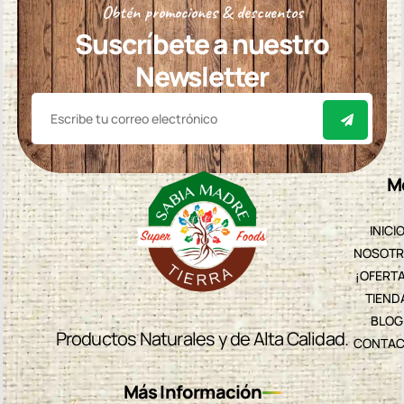
Obtén promociones & descuentos
Suscríbete a nuestro
Newsletter
M
INICI
NOSOTR
¡OFERT
TIEND
BLOG
Productos Naturales y de Alta Calidad.
CONTAC
Más Información