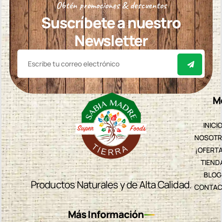
Obtén promociones & descuentos
Suscríbete a nuestro
Newsletter
M
INICI
NOSOTR
¡OFERT
TIEND
BLOG
Productos Naturales y de Alta Calidad.
CONTAC
Más Información