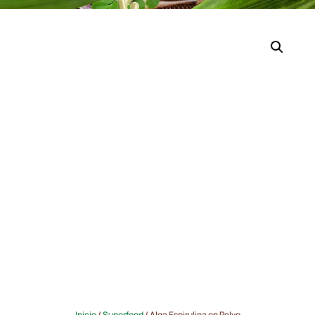
Inicio
/
Superfood
/ Alga Espirulina en Polvo