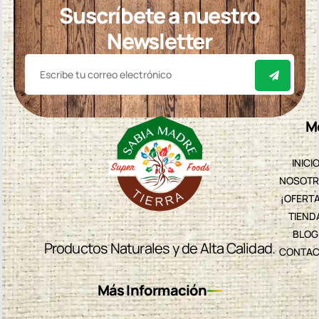
Suscríbete a nuestro
Newsletter
M
INICI
NOSOTR
¡OFERT
TIEND
BLOG
Productos Naturales y de Alta Calidad.
CONTAC
Más Información