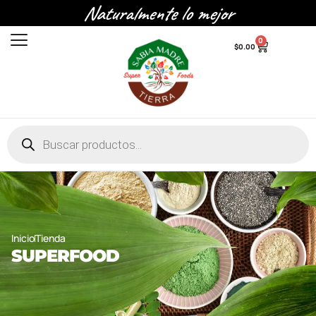
Naturalmente lo mejor
0
$
0.00
Inicio
Tienda
SUPERFOOD