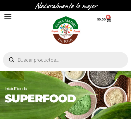
Naturalmente lo mejor
0
$
0.00
Inicio
Tienda
SUPERFOOD