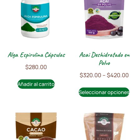
Alga Espirulina Cápsulas
Acai Deshidratado en
Polvo
$
280.00
$
320.00
–
$
420.00
Añadir al carrito
Seleccionar opciones