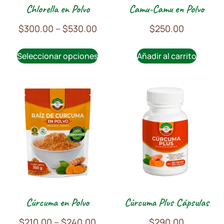
Chlorella en Polvo
Camu-Camu en Polvo
$
300.00
–
$
530.00
$
250.00
Seleccionar opciones
Añadir al carrito
Cúrcuma en Polvo
Cúrcuma Plus Cápsulas
$
210.00
–
$
240.00
$
290.00