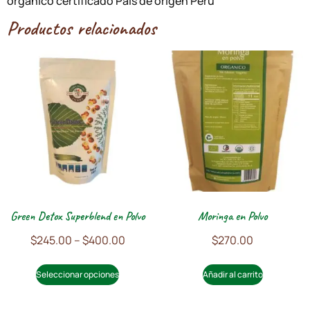
orgánico certificado País de origen Perú
Productos relacionados
Green Detox Superblend en Polvo
Moringa en Polvo
$
245.00
–
$
400.00
$
270.00
Seleccionar opciones
Añadir al carrito