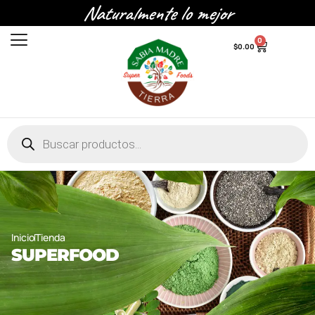
Naturalmente lo mejor
0
$
0.00
Inicio
Tienda
SUPERFOOD