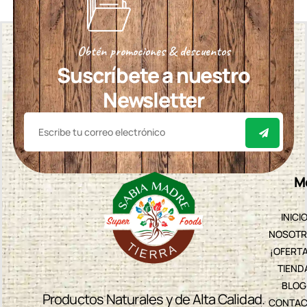
Obtén promociones & descuentos
Suscríbete a nuestro
Newsletter
M
INICI
NOSOTR
¡OFERT
TIEND
BLOG
Productos Naturales y de Alta Calidad.
CONTAC