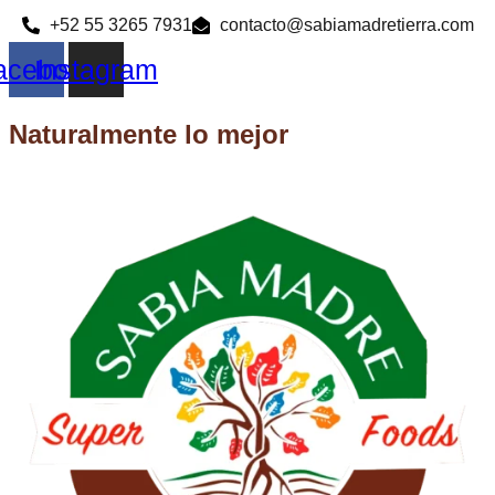
Ir
‪+52 55 3265 7931‬
contacto@sabiamadretierra.com
al
acebook
Instagram
contenido
Naturalmente lo mejor