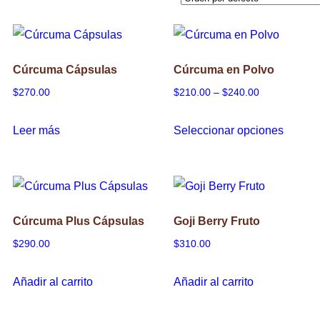
Cúrcuma Cápsulas
Cúrcuma en Polvo
Price
$
270.00
$
210.00
–
$
240.00
range:
Este
Leer más
Seleccionar opciones
$210.00
produc
through
tiene
$240.00
múltipl
variant
Cúrcuma Plus Cápsulas
Goji Berry Fruto
Las
$
290.00
$
310.00
opcion
se
Añadir al carrito
Añadir al carrito
puede
elegir