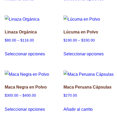
$240.00
produc
en
through
tiene
la
$480.00
múltipl
página
variant
de
Linaza Orgánica
Lúcuma en Polvo
Las
producto
Price
Price
$
80.00
–
$
116.00
$
190.00
–
$
330.00
opcion
range:
range:
se
Este
Este
Seleccionar opciones
Seleccionar opciones
$80.00
$190.00
puede
producto
produc
through
through
elegir
tiene
tiene
$116.00
$330.00
en
múltiples
múltipl
la
variantes.
variant
Maca Negra en Polvo
Maca Peruana Cápsulas
página
Las
Las
Price
$
300.00
–
$
400.00
$
270.00
de
opciones
opcion
range:
produc
se
se
Este
Seleccionar opciones
Añadir al carrito
$300.00
pueden
puede
producto