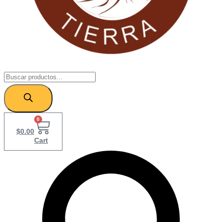
Products
search
0
$
0.00
Cart