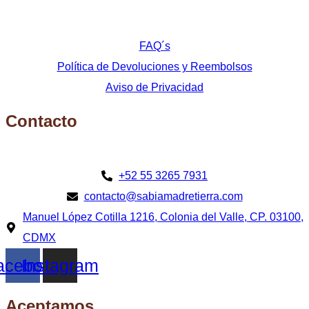
FAQ´s
Política de Devoluciones y Reembolsos
Aviso de Privacidad
Contacto
‪+52 55 3265 7931‬
contacto@sabiamadretierra.com
Manuel López Cotilla 1216, Colonia del Valle, CP. 03100,
CDMX
acebook
Instagram
Aceptamos