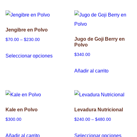
through
through
tiene
tiene
la
$400.00
$230.00
múltiples
múltipl
página
variantes.
variant
de
Jengibre en Polvo
Las
Las
producto
Jugo de Goji Berry en
Price
$
70.00
–
$
230.00
opciones
opcion
Polvo
range:
se
se
Este
$
340.00
Seleccionar opciones
$70.00
pueden
puede
producto
through
elegir
elegir
tiene
Añadir al carrito
$230.00
en
en
múltiples
la
la
variantes.
página
página
Las
de
de
opciones
Kale en Polvo
Levadura Nutricional
producto
produc
se
Price
$
300.00
$
240.00
–
$
480.00
pueden
range:
Este
elegir
Añadir al carrito
Seleccionar opciones