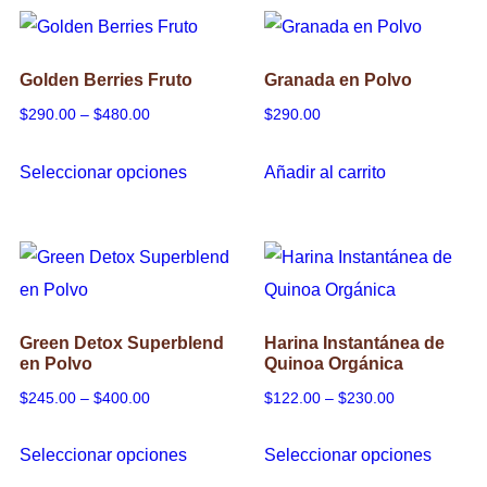
en
la
Golden Berries Fruto
Granada en Polvo
página
Price
$
290.00
–
$
480.00
$
290.00
de
range:
produc
Este
Seleccionar opciones
Añadir al carrito
$290.00
producto
through
tiene
$480.00
múltiples
variantes.
Las
Green Detox Superblend
Harina Instantánea de
opciones
en Polvo
Quinoa Orgánica
se
Price
Price
$
245.00
–
$
400.00
$
122.00
–
$
230.00
pueden
range:
range:
Este
Este
elegir
Seleccionar opciones
Seleccionar opciones
$245.00
$122.00
producto
produc
en